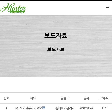
보도자료
보도자료
번호
제목
글쓴이
날짜
조회 수
1
MTN 머니투데이방송
2019.08.22
577
홈페이지관리자