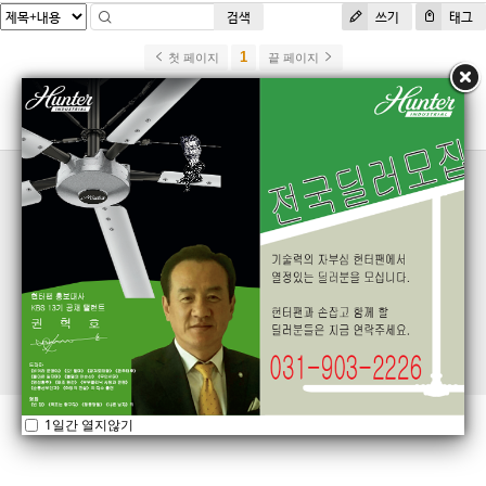
검색
쓰기
태그
1
첫 페이지
끝 페이지
(주)드림CSC
ADDRESS:
경기도 고양시 일산동구 일산로 142 유니테크빌 1008호
EMAIL:
dreamcsc1@gmail.com
TEL:
031-903-2226
1일간 열지않기